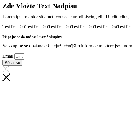
Zde Vložte Text Nadpisu
Lorem ipsum dolor sit amet, consectetur adipiscing elit. Ut elit tellus,
TestTestTestTestTestTestTestTestTestTestTestTestTestTestTestTestTes
Připojte se do mé soukromé skupiny
Ve skupině se dostanete k nejužitečnějším informacím, které jsou n
Email
Přidat se