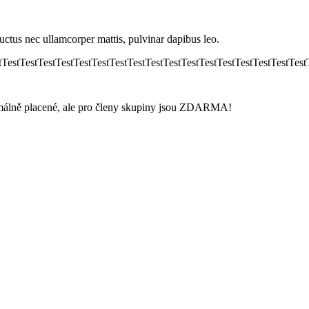
 luctus nec ullamcorper mattis, pulvinar dapibus leo.
tTestTestTestTestTestTestTestTestTestTestTestTestTestTestTestTestTest
ormálně placené, ale pro členy skupiny jsou ZDARMA!