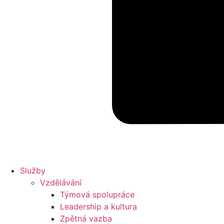
Služby
Vzdělávání
Týmová spolupráce
Leadership a kultura
Zpětná vazba