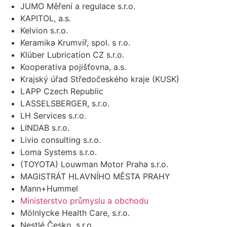
JUMO Měření a regulace s.r.o.
KAPITOL, a.s.
Kelvion s.r.o.
Keramika Krumvíř, spol. s r.o.
Klüber Lubrication CZ s.r.o.
Kooperativa pojišťovna, a.s.
Krajský úřad Středočeského kraje (KUSK)
LAPP Czech Republic
LASSELSBERGER, s.r.o.
LH Services s.r.o.
LINDAB s.r.o.
Livio consulting s.r.o.
Loma Systems s.r.o.
(TOYOTA) Louwman Motor Praha s.r.o.
MAGISTRÁT HLAVNÍHO MĚSTA PRAHY
Mann+Hummel
Ministerstvo průmyslu a obchodu
Mölnlycke Health Care, s.r.o.
Nestlé Česko, s.r.o.