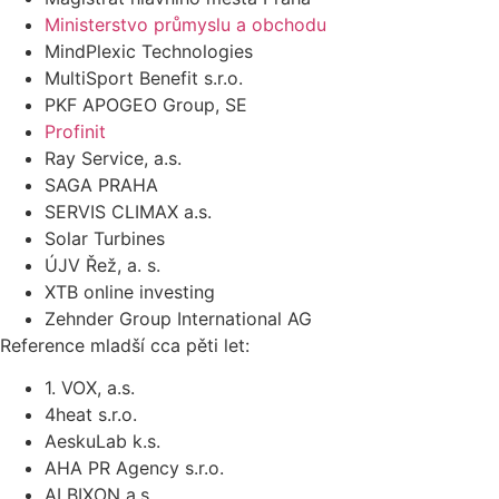
Ministerstvo průmyslu a obchodu
MindPlexic Technologies
MultiSport Benefit s.r.o.
PKF APOGEO Group, SE
Profinit
Ray Service, a.s.
SAGA PRAHA
SERVIS CLIMAX a.s.
Solar Turbines
ÚJV Řež, a. s.
XTB online investing
Zehnder Group International AG
Reference mladší cca pěti let:
1. VOX, a.s.
4heat s.r.o.
AeskuLab k.s.
AHA PR Agency s.r.o.
ALBIXON a.s.