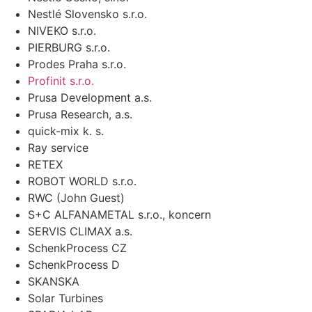
Nestlé Slovensko s.r.o.
NIVEKO s.r.o.
PIERBURG s.r.o.
Prodes Praha s.r.o.
Profinit s.r.o.
Prusa Development a.s.
Prusa Research, a.s.
quick-mix k. s.
Ray service
RETEX
ROBOT WORLD s.r.o.
RWC (John Guest)
S+C ALFANAMETAL s.r.o., koncern
SERVIS CLIMAX a.s.
SchenkProcess CZ
SchenkProcess D
SKANSKA
Solar Turbines