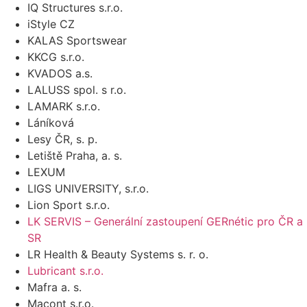
IQ Structures s.r.o.
iStyle CZ
KALAS Sportswear
KKCG s.r.o.
KVADOS a.s.
LALUSS spol. s r.o.
LAMARK s.r.o.
Láníková
Lesy ČR, s. p.
Letiště Praha, a. s.
LEXUM
LIGS UNIVERSITY, s.r.o.
Lion Sport s.r.o.
LK SERVIS – Generální zastoupení GERnétic pro ČR a
SR
LR Health & Beauty Systems s. r. o.
Lubricant s.r.o.
Mafra a. s.
Macont s.r.o.