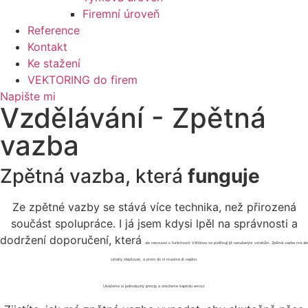
Firemní úroveň
Reference
Kontakt
Ke stažení
VEKTORING do firem
Napište mi
Vzdělávání - Zpětná
vazba
Zpětná vazba, která
funguje
Ze zpětné vazby se stává více technika, než přirozená
součást spolupráce. I já jsem kdysi lpěl na správnosti a
dodržení doporučení, která
ale nesouvisí s funkčností. Většinou se podřizují již narušeným vztahům. Zpětná vazba má ale
vztahy zlepšovat, a proto do ní musíme jít naplno.
Ukážeme si jednoduchý princip a otevřeme kapitolu emocí.