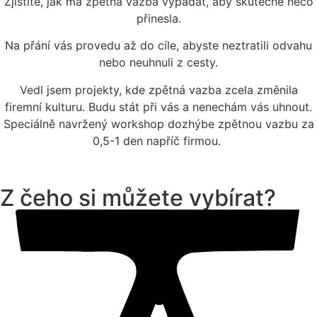
Zjistíte, jak má zpětná vazba vypadat, aby skutečně něco
přinesla.
Na přání vás provedu až do cíle, abyste neztratili odvahu
nebo neuhnuli z cesty.
Vedl jsem projekty, kde zpětná vazba zcela změnila
firemní kulturu. Budu stát při vás a nenechám vás uhnout.
Speciálně navržený workshop dozhýbe zpětnou vazbu za
0,5-1 den napříč firmou.
Z čeho si můžete vybírat?