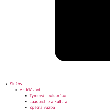
Služby
Vzdělávání
Týmová spolupráce
Leadership a kultura
Zpětná vazba