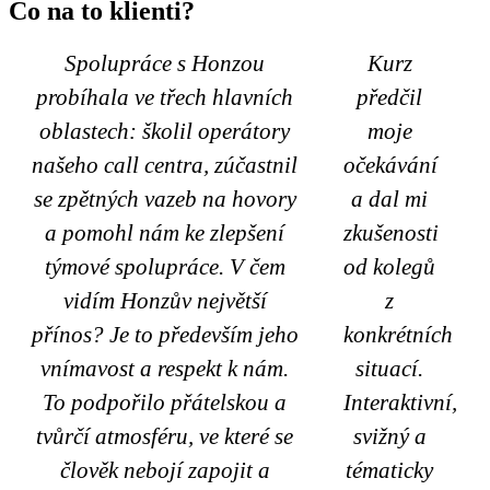
Co na to klienti?
Spolupráce s Honzou
Kurz
probíhala ve třech hlavních
předčil
oblastech: školil operátory
moje
našeho call centra, zúčastnil
očekávání
se zpětných vazeb na hovory
a dal mi
a pomohl nám ke zlepšení
zkušenosti
týmové spolupráce. V čem
od kolegů
vidím Honzův největší
z
přínos? Je to především jeho
konkrétních
vnímavost a respekt k nám.
situací.
To podpořilo přátelskou a
Interaktivní,
tvůrčí atmosféru, ve které se
svižný a
člověk nebojí zapojit a
tématicky