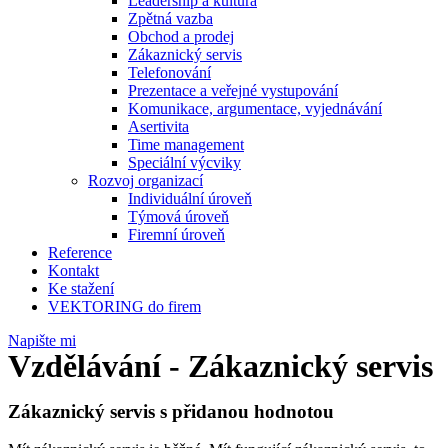
Leadership a kultura
Zpětná vazba
Obchod a prodej
Zákaznický servis
Telefonování
Prezentace a veřejné vystupování
Komunikace, argumentace, vyjednávání
Asertivita
Time management
Speciální výcviky
Rozvoj organizací
Individuální úroveň
Týmová úroveň
Firemní úroveň
Reference
Kontakt
Ke stažení
VEKTORING do firem
Napište mi
Vzdělávání - Zákaznický servis
Zákaznický servis s přidanou
hodnotou