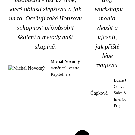
které oblasti zlepšovat a jak
workshopu
na to. Oceňuji také Honzovu
mohla
schopnost přízpůsobit
zlepšit a
školení a metody naší
ujasnit,
skupině.
jak příště
lépe
Michal Novotný
reagovat.
trenér call centra,
Kapitol, a.s.
Lucie Čapk
Convention
Sales Manag
InterContine
Prague