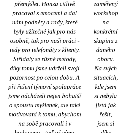
přemýšlet. Honza citlivě
zaměřený
pracoval s emocemi a dal
workshop
nám podněty a rady, které
na
byly užitečné jak pro nás
konkrétní
osobně, tak pro naši práci -
skupinu z
tedy pro telefonáty s klienty.
daného
Střídaly se různé metody,
oboru.
díky tomu jsme udrželi svoji
Na svých
pozornost po celou dobu. A
situacích,
při řešení týmové spolupráce
kde jsem
jsme odcházeli nejen bohatší
si nebyla
o spoustu myšlenek, ale také
jistá jak
motivovaní k tomu, abychom
řešit,
na sobě pracovali i v
jsem si
budoucnu - teď už víme,
díky