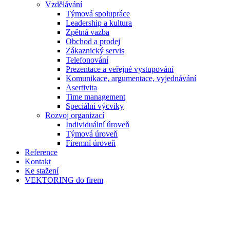
Vzdělávání
Týmová spolupráce
Leadership a kultura
Zpětná vazba
Obchod a prodej
Zákaznický servis
Telefonování
Prezentace a veřejné vystupování
Komunikace, argumentace, vyjednávání
Asertivita
Time management
Speciální výcviky
Rozvoj organizací
Individuální úroveň
Týmová úroveň
Firemní úroveň
Reference
Kontakt
Ke stažení
VEKTORING do firem