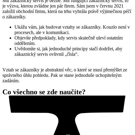
Mít zákaznický servis je běžné. Mít fungující zákaznický servis, to
je výzva, kterou zvládne jen pár firem. Sám jsem v červnu 2021
založil obchodní firmu, která na trhu vyhrála právě výjimečnou péčí
o zákazníky.
Ukážu vám, jak budovat vztahy se zákazníky. Kouzlo není v
procesech, ale v komunikaci.
Objevíte předpoklady, kdy servis skutečně uleví ostatním
oddělením.
Uvědomíte si, jak jednoduché principy stačí dodržet, aby
zákaznický servis ovlivnil „čísla“.
Vztah se zákazníky je abstraktní věc, o které se musí přemýšlet ze
správného úhlu pohledu. Pak se stane jednoduše uchopitelným
zadáním.
Co všechno se zde naučíte?